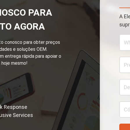
NOSCO PARA
A El
TO AGORA
supr
to conosco para obter preços
idades e soluções OEM.
m entrega rápida para apoiar o
a hoje mesmo!
ck Response
usive Services