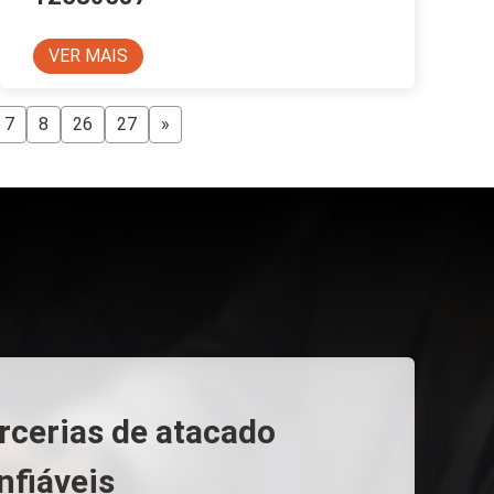
VER MAIS
7
8
26
27
»
rcerias de atacado
nfiáveis