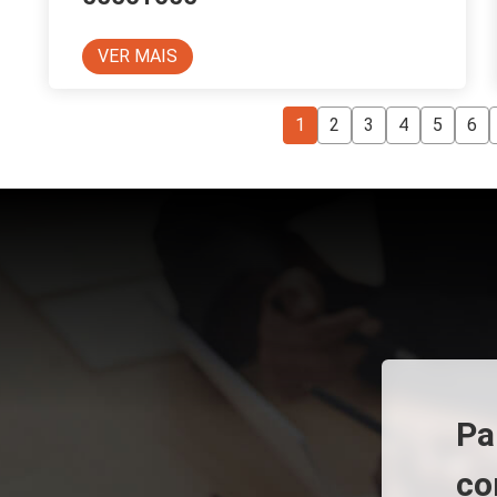
VER MAIS
1
2
3
4
5
6
Pa
co