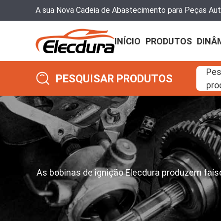
A sua Nova Cadeia de Abastecimento para Peças Au
INÍCIO
PRODUTOS
DINÂ
Pes
PESQUISAR PRODUTOS
pro
As bobinas de ignição Elecdura produzem faísc