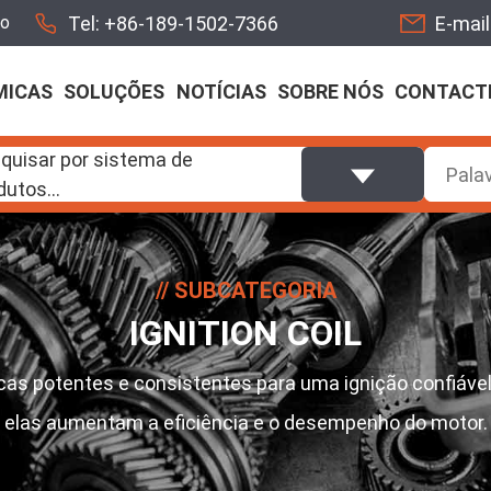
Tel:
+86-189-1502-7366
E-mail
to
MICAS
SOLUÇÕES
NOTÍCIAS
SOBRE NÓS
CONTACT
quisar por sistema de
dutos...
SUBCATEGORIA
IGNITION COIL
as potentes e consistentes para uma ignição confiável
elas aumentam a eficiência e o desempenho do motor.