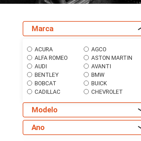
Marca
ACURA
AGCO
ALFA ROMEO
ASTON MARTIN
AUDI
AVANTI
BENTLEY
BMW
BOBCAT
BUICK
CADILLAC
CHEVROLET
CHRYSLER
CITROEN
Modelo
CLARK
CUMMINS
DACIA
DAEWOO
DODGE
EAGLE
Ano
EZ-GO
FIAT